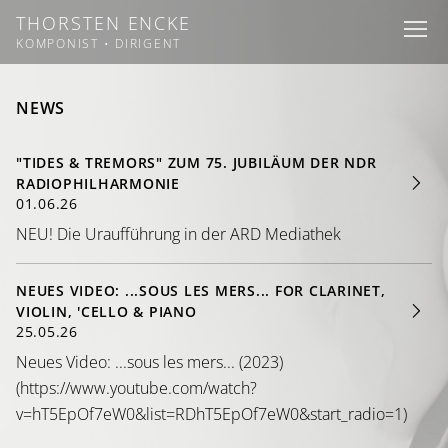
THORSTEN ENCKE
I
I
I
KOMPONIST • DIRIGENT
NEWS
"TIDES & TREMORS" ZUM 75. JUBILÄUM DER NDR
RADIOPHILHARMONIE
01.06.26
NEU! Die Uraufführung in der ARD Mediathek
NEUES VIDEO: ...SOUS LES MERS... FOR CLARINET,
VIOLIN, 'CELLO & PIANO
25.05.26
Neues Video: ...sous les mers... (2023)
(https://www.youtube.com/watch?
v=hT5EpOf7eW0&list=RDhT5EpOf7eW0&start_radio=1)